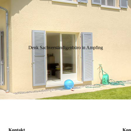
Denk Sachver­ständigen­büro in Ampfing
Kontakt
Kon