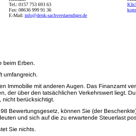
Tel.: 0157 753 693 63
Klic
Fax: 08636 999 91 36
kom
E-Mail:
info@denk-sach­verstaendiger.de
e beim Erben.
ft umfangreich.
den Immobilie mit anderen Augen. Das Finanzamt ver
n, der über den tatsächlichen Verkehrswert liegt. D
nicht berücksichtigt.
98 Bewertungsgesetz, können Sie (der Beschenkte) d
euten und sich auf die zu erwartende Steuerlast pos
et Sie nichts.