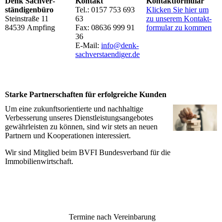
Denk Sachver­
Kontakt
Kontakt­formular
ständigen­büro
Tel.: 0157 753 693
Klicken Sie hier um
Steinstraße 11
63
zu unserem Kon­takt­
84539 Ampfing
Fax: 08636 999 91
for­mu­lar zu kommen
36
E-Mail:
info@denk-
sach­verstaendiger.de
Starke Partnerschaften für erfolgreiche Kunden
Um eine zukunftsorientierte und nachhaltige
Verbesserung unseres Dienstleistungsangebotes
gewährleisten zu können, sind wir stets an neuen
Partnern und Kooperationen interessiert.
Wir sind Mitglied beim BVFI Bundesverband für die
Immobilienwirtschaft.
Termine nach Vereinbarung