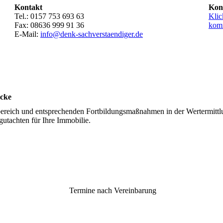
Kontakt
Kon
Tel.: 0157 753 693 63
Klic
Fax: 08636 999 91 36
kom
E-Mail:
info@denk-sach­verstaendiger.de
ücke
ereich und entsprechenden Fortbildungsmaßnahmen in der Wertermittl
utachten für Ihre Immobilie.
Termine nach Vereinbarung