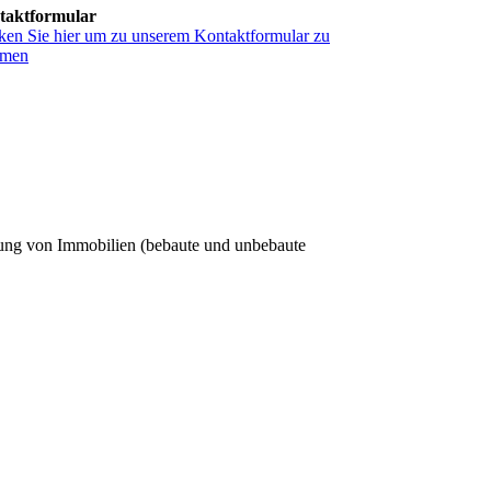
takt­formular
ken Sie hier um zu unserem Kon­takt­for­mu­lar zu
men
ung von Immobilien (bebaute und unbebaute